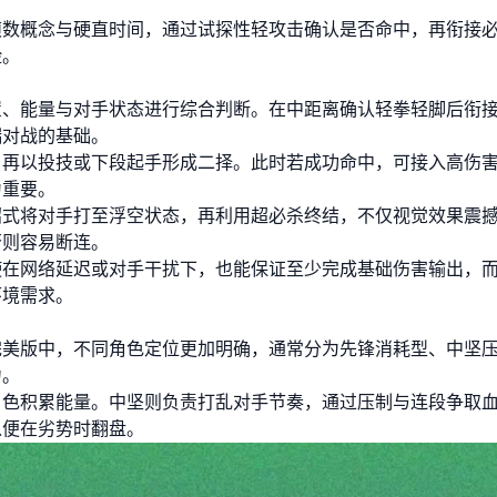
帧数概念与硬直时间，通过试探性轻攻击确认是否命中，再衔接
险。
置、能量与对手状态进行综合判断。在中距离确认轻拳轻脚后衔
端对战的基础。
再以投技或下段起手形成二择。此时若成功命中，可接入高伤害
为重要。
招式将对手打至浮空状态，再利用超必杀终结，不仅视觉效果震
否则容易断连。
使在网络延迟或对手干扰下，也能保证至少完成基础伤害输出，
环境需求。
完美版中，不同角色定位更加明确，通常分为先锋消耗型、中坚
力。
角色积累能量。中坚则负责打乱对手节奏，通过压制与连段争取
以便在劣势时翻盘。