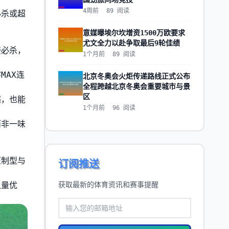
4周前
89
阅读
必杀或超
意媒曝埃尔坎增资1500万欧要求
尤文全力以赴争取最后9轮佳绩
接必杀，
1个月前
89
阅读
MAX连
北京冬奥会火炬传递路线正式公布
全程跨越北京冬奥会重要城市与景
区
撼，也能
1个月前
96
阅读
而非一味
压制型与
订阅推送
血量优
获取最新的体育资讯和赛事提醒