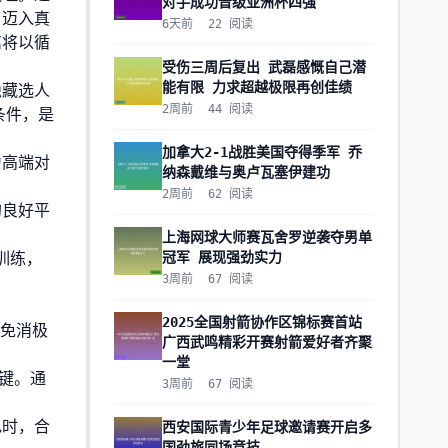
对手成功晋级亚洲杯四强
，迈入真
6天前
22
阅读
篇将以循
受伤三周后复出 武磊感慨自己潜
能有限 力求超越极限再创佳绩
隐藏选人
2周前
44
阅读
条件，是
加拿大2-1战胜美国夺得季军 乔
为高端对
纳森戴维与奥卢瓦塞伊建功
2周前
62
阅读
的良好平
上海网球大师赛瓦舍罗逆袭夺男单
训练，
冠军 展现强劲实力
3周前
67
阅读
2025全国射箭协作区锦标赛首站
避免消极
广西武鸣精彩开赛射箭爱好者齐聚
一堂
键。通
3周前
67
阅读
色时，合
西安国际青少年足球邀请赛开启多
国劲旅同场竞技