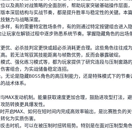
定位以及高阶对战策略的全面剖析，帮助玩家突破基础操作层面
解版本深层结构与实战节奏，都是提升胜率与稳定性的关键。本
竞技魅力与战略深度。
加多样，有的需要特定胜场条件，有的则通过特定按键组合进入
也让玩家在解锁过程中逐步熟悉系统节奏。掌握隐藏角色的出场
定更优、必杀技判定更快或超必杀消耗更合理。这些角色往往成
更高。若无法驾驭其技能距离与帧数优势，反而会暴露破绽。
量模式、强化练习模式等，都为玩家提供了研究连段与压制套路
与伤害组合，为实战储备稳定连招。
。无论是隐藏BOSS角色的高压制能力，还是特殊模式下的节奏
己的战术体系。
与MAX发动机制。能量获取速度更加合理，鼓励进攻型打法，
，攻防转换更具爆发性。
何时开启MAX、如何在短时间内完成高效率输出，是比赛胜负的关
量转化为实质伤害。
御反击时机，可以在被压制时扭转局势。特别是在面对压制型角