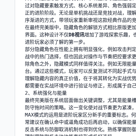
过对隐藏要素触发方式、核心系统差异、角色强弱
正的进阶阶段。无论是单机挑战还是竞技对战，理
序渐进的方式，带领玩家重新审视这款经典作品的
在最终完美版中，隐藏角色的解锁方式相比原版更
界面。这种设计不仅
DB视讯
增加了游戏探索乐趣，
进阶玩家必须了解的第一步。
部分隐藏角色在性能上拥有明显强化，例如攻击判
战中的热门选择，但也因此对操作与节奏把控要求
除角色之外，隐藏模式同样值得关注。例如无限能
台。通过这些模式，玩家可以反复测试不同起手式
理解隐藏内容的真正价值，在于将其转化为实战优势
都需要在实战环境中进行验证与修正，形成属于自
2、系统强化与能量
最终完美版在系统层面做出关键调整，尤其是能量槽
防守拖时间的策略。这一变化使对战节奏更为紧凑
MAX模式的运用是进阶玩家区分新手的重要标志。
常建议在确认命中或逼角成功后再启动，以确保能
反击系统与防御取消机制也得到优化。熟练掌握防