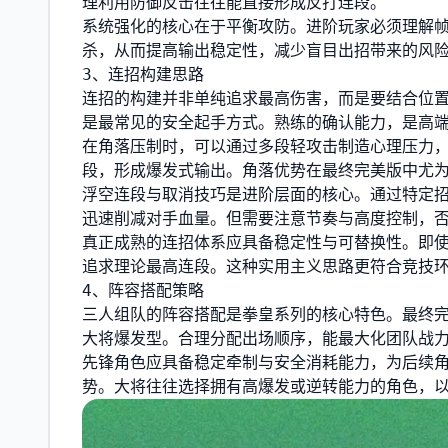
理利用防御反击往往能直接形成反打连段。
系统强化的核心在于平衡攻防。进阶玩家必须理解
杀，从而提高输出稳定性，减少盲目出招带来的风
3、连招构建思路
连招的构建并非单纯追求最高伤害，而是要结合位
是最常见的安全起手方式。熟练的确认能力，是高
在角落压制时，可以通过多段轻攻击制造心理压力，
段，形成爆发式输出。角落优势在最终完美版中尤
浮空连段与取消技巧是进阶层面的核心。通过特定
迅速削减对手血量。但需要注意节奏与高度控制，
真正成熟的连招体系应具备稳定性与可替换性。即
追求理论最高连段。这种实用主义思路更符合竞技
4、阵容搭配策略
三人组队的阵容搭配是拳皇系列的核心特色。最终
大将爆发型。合理分配出场顺序，能最大化团队战
先锋角色应具备稳定牵制与安全消耗能力，为后续
势。大将往往选择拥有高爆发或逆转能力的角色，