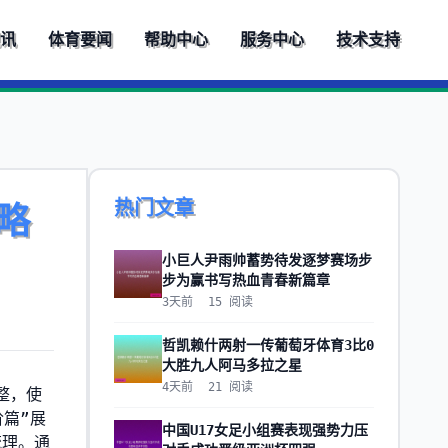
视讯
体育要闻
帮助中心
服务中心
技术支持
热门文章
略
小巨人尹雨帅蓄势待发逐梦赛场步
步为赢书写热血青春新篇章
3天前
15
阅读
哲凯赖什两射一传葡萄牙体育3比0
大胜九人阿马多拉之星
4天前
21
阅读
整，使
篇”展
中国U17女足小组赛表现强势力压
梳理。通