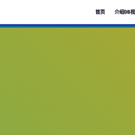
首页
介绍
DB