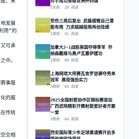
旖旎、未
对手成功晋级亚洲杯四强
5天前
20
阅读
受伤三周后复出 武磊感慨自己潜
当地发展
能有限 力求超越极限再创佳绩
利用”的
1周前
41
阅读
，又可承
加拿大2-1战胜美国夺得季军 乔
纳森戴维与奥卢瓦塞伊建功
质之中。
2周前
60
阅读
上海网球大师赛瓦舍罗逆袭夺男单
冠军 展现强劲实力
到赛事服
3周前
64
阅读
样化的服
2025全国射箭协作区锦标赛首站
广西武鸣精彩开赛射箭爱好者齐聚
礼在传统
一堂
3周前
64
阅读
西安国际青少年足球邀请赛开启多
天空交相
国劲旅同场竞技