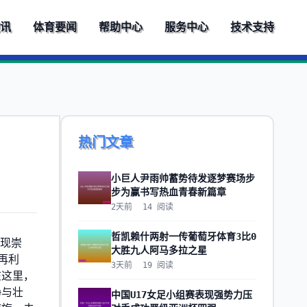
视讯
体育要闻
帮助中心
服务中心
技术支持
热门文章
小巨人尹雨帅蓄势待发逐梦赛场步
步为赢书写热血青春新篇章
2天前
14
阅读
哲凯赖什两射一传葡萄牙体育3比0
再现崇
大胜九人阿马多拉之星
再利
3天前
19
阅读
在这里，
静与壮
中国U17女足小组赛表现强势力压