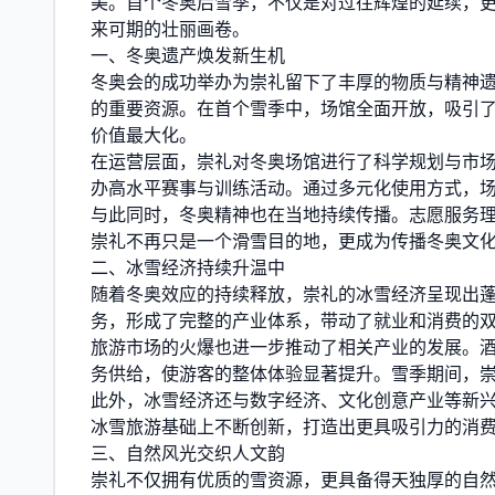
美。首个冬奥后雪季，不仅是对过往辉煌的延续，
来可期的壮丽画卷。
一、冬奥遗产焕发新生机
冬奥会的成功举办为崇礼留下了丰厚的物质与精神
的重要资源。在首个雪季中，场馆全面开放，吸引了
价值最大化。
在运营层面，崇礼对冬奥场馆进行了科学规划与市
办高水平赛事与训练活动。通过多元化使用方式，
与此同时，冬奥精神也在当地持续传播。志愿服务
崇礼不再只是一个滑雪目的地，更成为传播冬奥文
二、冰雪经济持续升温中
随着冬奥效应的持续释放，崇礼的冰雪经济呈现出
务，形成了完整的产业体系，带动了就业和消费的
旅游市场的火爆也进一步推动了相关产业的发展。
务供给，使游客的整体体验显著提升。雪季期间，
此外，冰雪经济还与数字经济、文化创意产业等新
冰雪旅游基础上不断创新，打造出更具吸引力的消
三、自然风光交织人文韵
崇礼不仅拥有优质的雪资源，更具备得天独厚的自