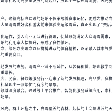
更是崇礼迈向高质量发展的新起点，展现出一幅热雪沸腾、风光
遗产。这些高标准建设的场馆不仅承载着赛事记忆，更成为推动
大量滑雪爱好者和游客前来体验奥运级雪道，真正实现了“赛后
场化运作，引入专业团队进行管理，使其既能满足大众滑雪需求
场馆的利用率大幅提升，形成了良性循环。
理念、绿色办奥理念以及拼搏进取的体育精神，逐渐融入城市气
化的重要窗口。
蓬勃发展的态势。滑雪产业链不断延伸，从装备租赁、培训教学
双重增长。
酒店、民宿、餐饮等服务行业迎来了新的发展机遇，高品质、多
崇礼呈现出一派繁忙而有序的景象。
兴领域深度融合。通过线上平台推广、智能化服务系统应用，崇
费场景。
然风光。群山环抱之中，白雪覆盖的森林、起伏的山峦与湛蓝的