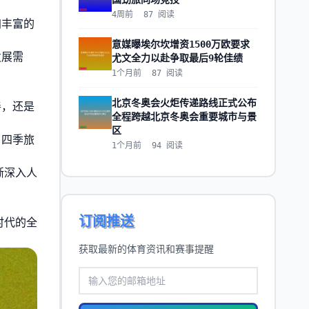
4周前
87
阅读
加丰富的
意媒曝埃尔坎增资1500万欧要求
发展需
尤文全力以赴争取最后9轮佳绩
1个月前
87
阅读
北京冬奥会火炬传递路线正式公布
善，还是
全程跨越北京冬奥会重要城市与景
区
。四季旅
1个月前
94
阅读
渐深入人
订阅推送
时代的全
获取最新的体育资讯和赛事提醒